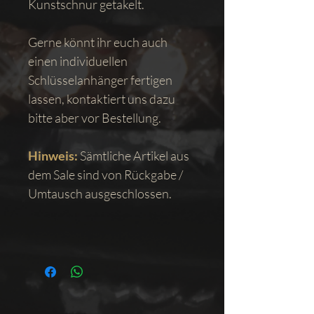
Kunstschnur getakelt.
Gerne könnt ihr euch auch
einen individuellen
Schlüsselanhänger fertigen
lassen, kontaktiert uns dazu
bitte aber vor Bestellung.
Hinweis:
Sämtliche Artikel aus
dem Sale sind von Rückgabe /
Umtausch ausgeschlossen.