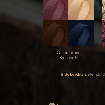
Grundfarben
Bio
hane®
Bitte beachten:
alle indiv