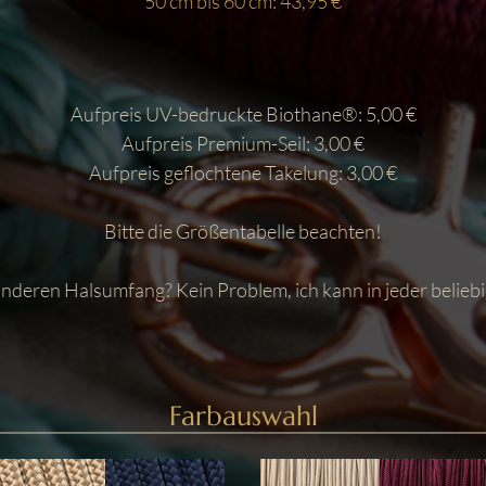
50 cm bis 60 cm: 43,95 €
Aufpreis UV-bedruckte Biothane®: 5,00 €
Aufpreis Premium-Seil: 3,00 €
Aufpreis geflochtene Takelung: 3,00 €
Bitte die Größentabelle beachten!
anderen Halsumfang? Kein Problem, ich kann in jeder belieb
Farbauswahl