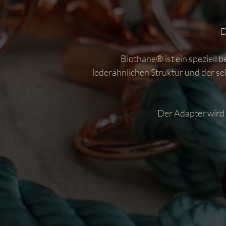
D
Biothane® ist ein speziell 
lederähnlichen Struktur und der selb
Der Adapter wird 