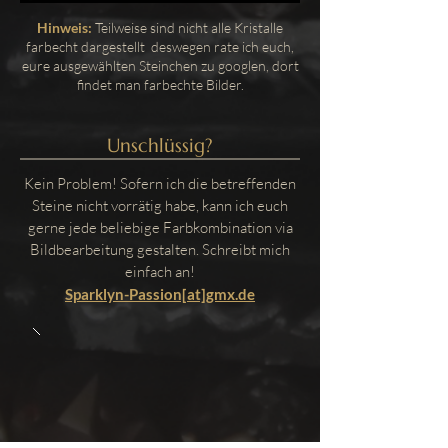
Hinweis:
Teilweise sind nicht alle Kristalle
farbecht dargestellt deswegen rate ich euch,
eure ausgewählten Steinchen zu googlen, dort
findet man farbechte Bilder.
Unschlüssig?
Kein Problem! Sofern ich die betreffenden
Steine nicht vorrätig habe, kann ich euch
gerne jede beliebige Farbkombination via
Bildbearbeitung gestalten. Schreibt mich
einfach an!
Sparklyn-Passion[at]gmx.de