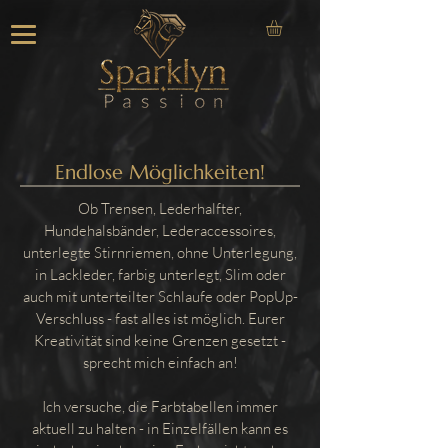
Endlose Möglichkeiten!
Ob Trensen, Lederhalfter,
Hundehalsbänder, Lederaccessoires,
unterlegte Stirnriemen, ohne Unterlegung,
in Lackleder, farbig unterlegt, Slim oder
auch mit unterteilter Schlaufe oder PopUp-
Verschluss - fast alles ist möglich. Eurer
Kreativität sind keine Grenzen gesetzt -
sprecht mich einfach an!
Ich versuche, die Farbtabellen immer
aktuell zu halten - in Einzelfällen kann es