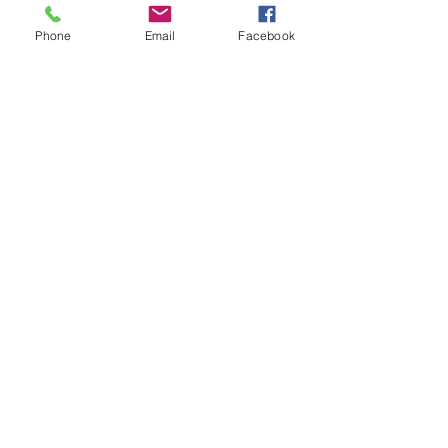
Phone
Email
Facebook
Impressum
Sparklyn Passion
Inh. Daniela Rother
Flurstraße 10
90559 Burgthann
Information
Shop
Kontakt
Versandinformation
Zahlungsmöglichkeiten