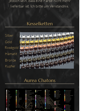
jedoch sein, dass eine Farbe nicht mehr
lieferbar ist. Ich bitte um Verständnis.
Kesselketten
Silber
Gold
Roségold
Hämatit
Bronze
Kupfer
Aurea Chatons