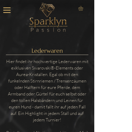
Lederwaren
Hier findet ihr hochwertige Lederwaren mit
exklusiven Swarovski®-Elements oder
Aurea-Kristallen. Egal ob mit den
funkelnden Stirnriemen / Trensenzäumen
oder Halftern für eure Pferde, dem
Armband oder Gürtel für euch selbst oder
den tollen Halsbändern und Leinen für
euren Hund - damit fallt ihr auf jeden Fall
auf. Ein Highlight in jedem Stall und auf
jedem Turnier!