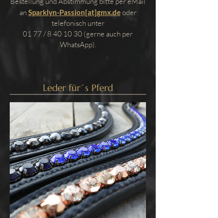
Bestellung und Abstimmung bitte per eMail
an
Sparklyn-Passion[at]gmx.de
oder
telefonisch unter
01 77 /
8 40 10 30
(gerne auch per
WhatsApp).
Leder für´s Pferd