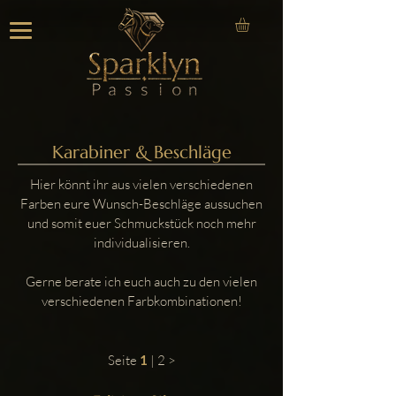
Karabiner & Beschläge
Hier könnt ihr aus vielen verschiedenen
Farben eure Wunsch-Beschläge aussuchen
und somit euer Schmuckstück noch mehr
individualisieren.
Gerne berate ich euch auch zu den vielen
verschiedenen Farbkombinationen!
Seite
1
|
2 >