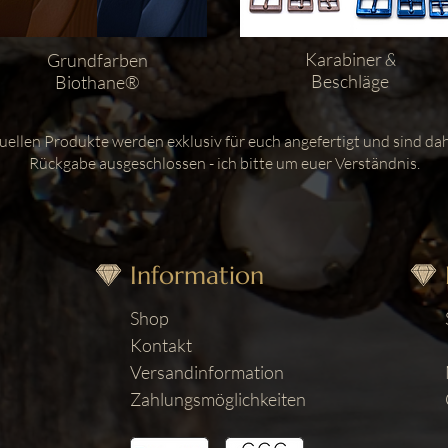
Karabiner
&
Grundfarben
Beschläge
Biothane®
iduellen Produkte werden exklusiv für euch angefertigt und sind d
Rückgabe ausgeschlossen - ich bitte um euer Verständnis.
Information
Shop
Kontakt
Versandinformation
Zahlungsmöglichkeiten