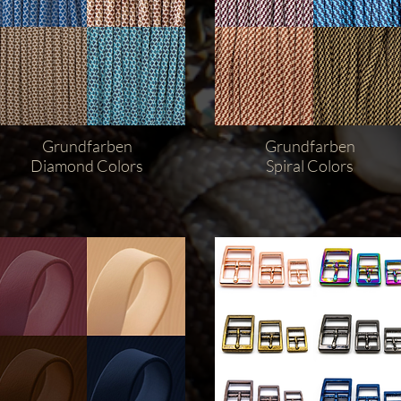
Grundfarben
Grundfarben
Diamond Colors
Spiral Colors