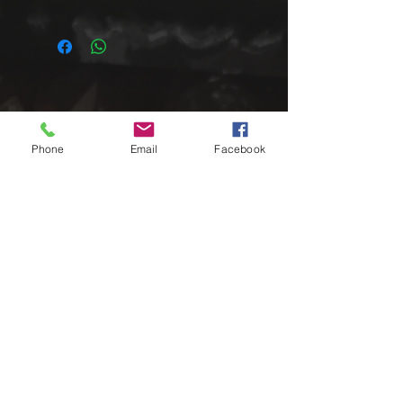
Impressum
Phone
Email
Facebook
Sparklyn Passion
Inh. Daniela Rother
Flurstraße 10
90559 Burgthann
Information
Shop
Kontakt
Versandinformation
Zahlungsmöglichkeiten