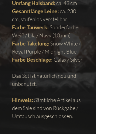
Umfang Halsband:
ca. 43 cm
Gesamtlänge Leine:
ca. 230
cm, stufenlos verstellbar
Farbe Tauwerk:
Sonderfarbe:
Weiß / Lila / Navy (10 mm)
Farbe Takelung:
Snow White /
Royal Purple / Midnight Blue
Farbe Beschläge:
Galaxy Silver
Das Set ist natürlich neu und
unbenutzt.
Hinweis:
Sämtliche Artikel aus
dem Sale sind von Rückgabe /
Umtausch ausgeschlossen.