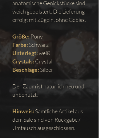
anatomische Genickstücke sind
weich gepolstert. Die Lieferung
erfolgt mit Zügeln, ohne Gebiss.
Größe:
Pony
Farbe:
Schwarz
Unterlegt:
weiß
Crystals:
Crystal
Beschläge:
Silber
Der Zaum ist natürlich neu und
unbenutzt.
Hinweis:
Sämtliche Artikel aus
dem Sale sind von Rückgabe /
Umtausch ausgeschlossen.