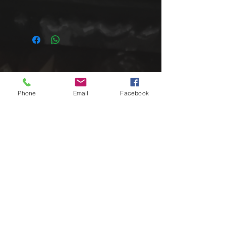
Impressum
Phone
Email
Facebook
Sparklyn Passion
Inh. Daniela Rother
Flurstraße 10
90559 Burgthann
Information
Shop
Kontakt
Versandinformation
Zahlungsmöglichkeiten