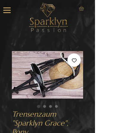
Trensenzaum
"Sparklyn Grace",
Pony